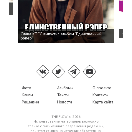
о
Слава КПСС выпустил альбом "Единственный
Напис
рэпер"
Фото
Альбомы
О проекте
Клипы
Тексты
Контакты
Рецензии
Новости
Карта сайта
THE FLOW © 2026
Использование материалов возможно
только с письменного разрешения редакции,
при этом ссылка на источник обязательна.