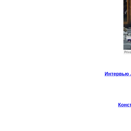
Интервью J
Конст