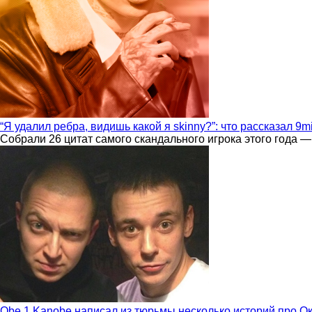
“Я удалил ребра, видишь какой я skinny?”: что рассказал 9m
Собрали 26 цитат самого скандального игрока этого года —
Obe 1 Kanobe написал из тюрьмы несколько историй про О