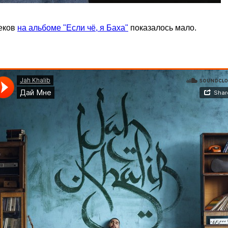
реков
на альбоме "Если чё, я Баха"
показалось мало.