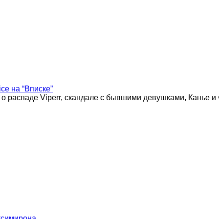
ice на “Вписке”
 о распаде Viperr, скандале с бывшими девушками, Канье и
ксимирона