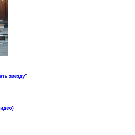
ать звезду"
видео)