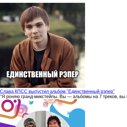
Слава КПСС выпустил альбом "Единственный рэпер"
"Я роняю гранд-микстейпы. Вы — альбомы на 7 треков, вы 