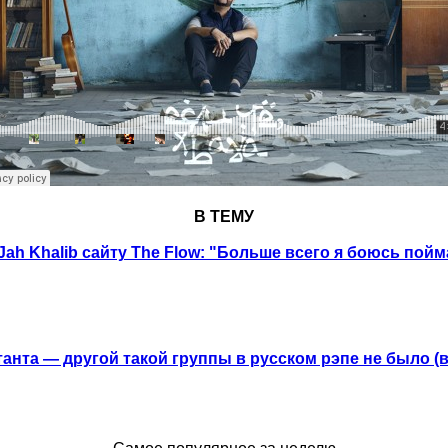
В ТЕМУ
ah Khalib сайту The Flow: "Больше всего я боюсь пойм
анта — другой такой группы в русском рэпе не было (