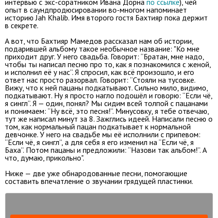
интервью с экс-соратником Ивана Дорна
по ссылке
), чей
опыт в саундпродюсировании во-многом напоминает
историю Jah Khalib. Имя второго гостя Бахтияр пока держит
в секрете.
А вот, что Бахтияр Мамедов рассказал нам об истории,
подарившей альбому такое необычное название: "Ко мне
приходит друг. У него свадьба. Говорит: “Братан, мне надо,
чтобы ты написал песню про то, как я познакомился с женой,
и исполнил её у нас”. Я спросил, как всё произошло, и его
ответ нас просто разорвал. Говорит: “Стояли на тусовке.
Вижу, что к ней пацаны подкатывают. Сильно мило, видимо,
подкатывают. Ну я просто нагло подошёл и говорю: “Если чё,
я сингл”. Я — один, понял? Мы сидим всей толпой с пацанами
и понимаем: “Ну всё, это песня!”. Минусовку, я тебе отвечаю,
тут же написал минут за 8. Зажглись идеей. Написали песню о
том, как нормальный пацан подкатывает к нормальной
девчонке. У него на свадьбе мы её исполнили с припевом:
“Если чё, я сингл”, а для себя я его изменил на “Если чё, я
Баха”. Потом пацаны и предложили: “Назови так альбом!”. А
что, думаю, прикольно".
Ниже — две уже обнародованные песни, помогающие
составить впечатление о звучании грядущей пластинки.