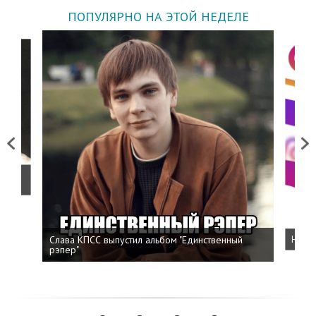
ПОПУЛЯРНО НА ЭТОЙ НЕДЕЛЕ
Previous
Next
о
Слава КПСС выпустил альбом "Единственный
Напис
рэпер"