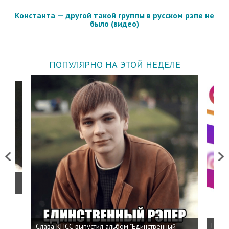
Константа — другой такой группы в русском рэпе не
было (видео)
ПОПУЛЯРНО НА ЭТОЙ НЕДЕЛЕ
Previous
Next
о
Слава КПСС выпустил альбом "Единственный
Напис