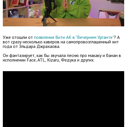
Уже отошли от
появления Вити АК в "Вечернем Урганте"
? А
вот сразу несколько каверов на самопровозглашенный хит
года от Эльдара Джрахаова.
Он фантазирует, как бы звучала песню про макаку и банан в
исполнении Face, ATL, Kizaru, Федука и других.