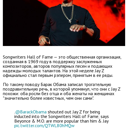
Songwriters Hall of Fame — это общественная организация,
созданная в 1969 году в поддержку заслуженных
композиторов, авторов популярных песен и подающих
надежды молодых талантов. На этой неделе Jay Z
официально стал первым рэпером, принятым в ее ряды.
По такому поводу Барак Обама записал трогательную
поздравительную речь, в которой упомянул, что они с Jay Z
похожи: оба росли без отца и оба женаты на женщинах
"значительно более известных, чем они сами".
.
@BarackObama
shouted out Jay Z for being
inducted into the Songwriters Hall of Fame; says
Beyonce & M.O. are more popular than him & Jay
pic.twitter.com/QTWL80hMQw