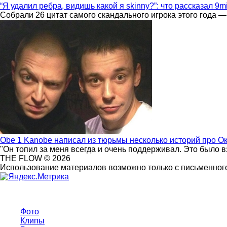
“Я удалил ребра, видишь какой я skinny?”: что рассказал 9m
Собрали 26 цитат самого скандального игрока этого года —
Obe 1 Kanobe написал из тюрьмы несколько историй про О
"Он топил за меня всегда и очень поддерживал. Это было 
THE FLOW © 2026
Использование материалов возможно только с письменного
Фото
Клипы