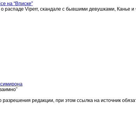
ice на “Вписке”
 о распаде Viperr, скандале с бывшими девушками, Канье и
ксимирона
взаимно"
 разрешения редакции, при этом ссылка на источник обяза