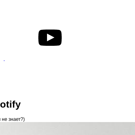
otify
 не знает?)