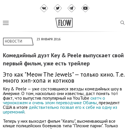
23 ЯНВАРЯ 2016
НОВОСТИ
Комедийный дуэт Key & Peele выпускает свой
первый фильм, уже есть трейлер
Это как "Meow The Jewels" — только кино. Т.е.
много хип-хопа и котиков
Key & Peele — уже состоявшиеся звезды комедийных шоу в
Америке. О том, насколько они известны, даст понять тот
факт, что выпустив популярный на YouTube
скетч о
чернокожем и очень злом переводчике Обамы
, президент
США в итоге
действительно позвал его к себе на одну из
церемоний
.
Теперь у них выходит фильм "Keanu", высмеивающий все
клише полицейских боевиков типа "Плохие парни". Только