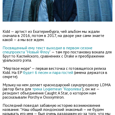
Kidd — артист из Екатеринбурга, чей альбом мы ждали
сначала в 2016, потом в 2017, на дворе уже сами знаете
какой — а мы все ждем.
Посвященный ему текст выходил в первом сезоне
спецпроекта "Новый Флоу"
— там про постановку вокала для
Брутто Каспийского, сравнениях с Drake и преображении
уральского рэпа.
"Мертвое море" — первая весточка с готовящегося релиза
Kidd. На EP
будет 6 песен и пара гостей
(имена держатся в
секрете).
Музыку на нем делает краснодарский саундпродюсер LDMA
(автор бита для
трека Loqiemean "Королева"
), он же —
резидент объединения Caught A Star, о котором нам
рассказывали Porchy и Oxxxymiron.
Последний поведал забавную историю возникновения
названия: "Наш общий лондонский знакомый — не будем
называть его имя — был очень раздражен из-за того, что мы