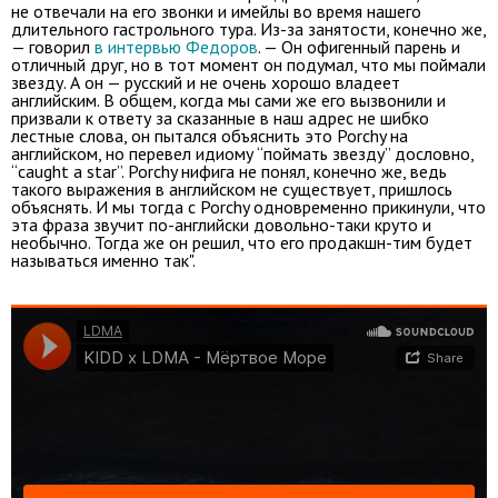
не отвечали на его звонки и имейлы во время нашего
длительного гастрольного тура. Из-за занятости, конечно же,
— говорил
в интервью Федоров
. — Он офигенный парень и
отличный друг, но в тот момент он подумал, что мы поймали
звезду. А он — русский и не очень хорошо владеет
английским. В общем, когда мы сами же его вызвонили и
призвали к ответу за сказанные в наш адрес не шибко
лестные слова, он пытался объяснить это Porchy на
английском, но перевел идиому “поймать звезду” дословно,
“caught a star”. Porchy нифига не понял, конечно же, ведь
такого выражения в английском не существует, пришлось
объяснять. И мы тогда с Porchy одновременно прикинули, что
эта фраза звучит по-английски довольно-таки круто и
необычно. Тогда же он решил, что его продакшн-тим будет
называться именно так".