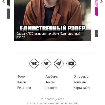
Previous
Next
о
Слава КПСС выпустил альбом "Единственный
Напис
рэпер"
Фото
Альбомы
О проекте
Клипы
Тексты
Контакты
Рецензии
Новости
Карта сайта
THE FLOW © 2026
Использование материалов возможно