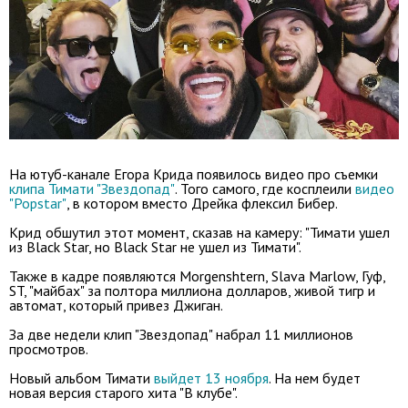
На ютуб-канале Егора Крида появилось видео про съемки
клипа Тимати "Звездопад"
. Того самого, где косплеили
видео
"Popstar"
, в котором вместо Дрейка флексил Бибер.
Крид обшутил этот момент, сказав на камеру: "Тимати ушел
из Black Star, но Black Star не ушел из Тимати".
Также в кадре появляются Morgenshtern, Slava Marlow, Гуф,
ST, "майбах" за полтора миллиона долларов, живой тигр и
автомат, который привез Джиган.
За две недели клип "Звездопад" набрал 11 миллионов
просмотров.
Новый альбом Тимати
выйдет 13 ноября
. На нем будет
новая версия старого хита "В клубе".