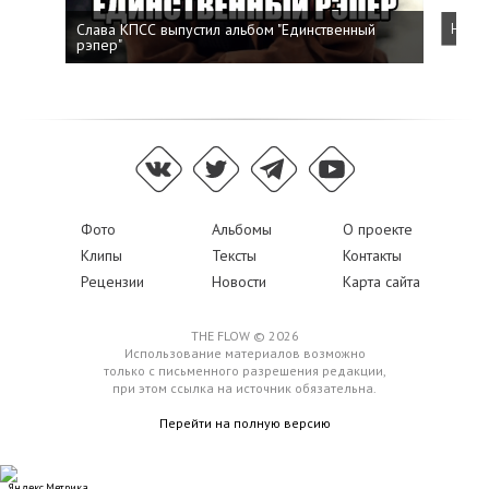
Слава КПСС выпустил альбом "Единственный
Напис
рэпер"
Фото
Альбомы
О проекте
Клипы
Тексты
Контакты
Рецензии
Новости
Карта сайта
THE FLOW © 2026
Использование материалов возможно
только с письменного разрешения редакции,
при этом ссылка на источник обязательна.
Перейти на полную версию