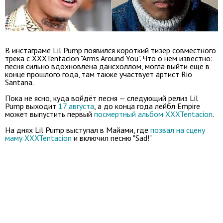
В инстаграме Lil Pump появился короткий тизер совместного
трека с XXXTentacion "Arms Around You". Что о нём известно:
песня сильно вдохновлена дансхоллом, могла выйти ещё в
конце прошлого года, там также участвует артист Rio
Santana.
Пока не ясно, куда войдёт песня — следующий релиз Lil
Pump выходит
17 августа
, а до конца года лейбл Empire
может выпустить первый
посмертный альбом XXXTentacion
.
На днях Lil Pump выступал в Майами, где
позвал на сцену
маму XXXTentacion
и включил песню "Sad!"