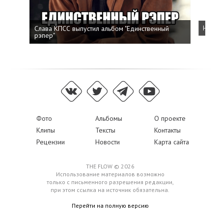
Слава КПСС выпустил альбом "Единственный
Напис
рэпер"
Фото
Альбомы
О проекте
Клипы
Тексты
Контакты
Рецензии
Новости
Карта сайта
THE FLOW © 2026
Использование материалов возможно
только с письменного разрешения редакции,
при этом ссылка на источник обязательна.
Перейти на полную версию