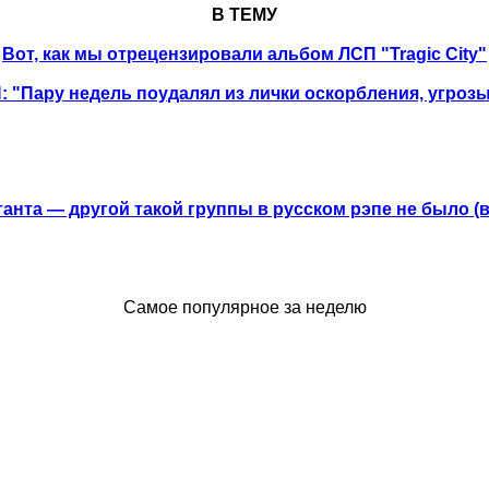
В ТЕМУ
Вот, как мы отрецензировали альбом ЛСП "Tragic City"
 "Пару недель поудалял из лички оскорбления, угроз
анта — другой такой группы в русском рэпе не было (
Самое популярное за неделю