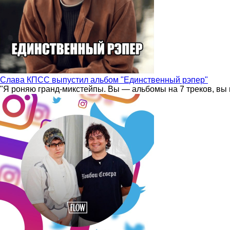
Слава КПСС выпустил альбом "Единственный рэпер"
"Я роняю гранд-микстейпы. Вы — альбомы на 7 треков, вы 