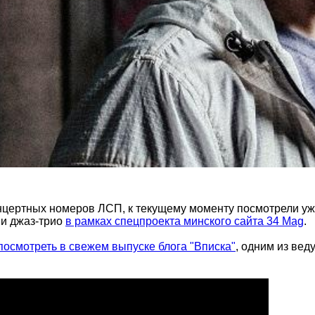
нцертных номеров ЛСП, к текущему моменту посмотрели уже 
ии джаз-трио
в рамках спецпроекта минского сайта 34 Mag
.
посмотреть в свежем выпуске блога "Вписка"
, одним из вед