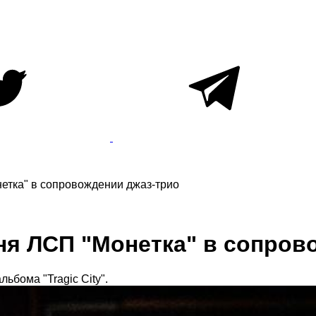
нетка" в сопровождении джаз-трио
сня ЛСП "Монетка" в сопро
ьбома "Tragic City".