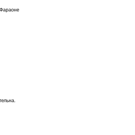
 Фараоне
тельна.