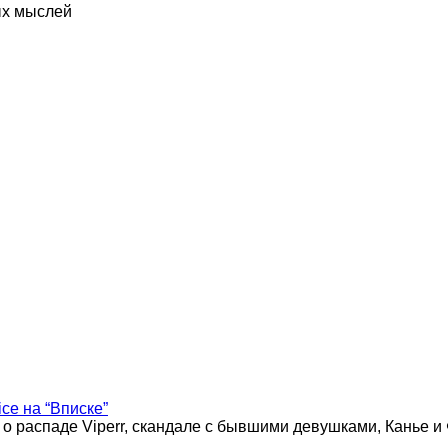
ых мыслей
ice на “Вписке”
 о распаде Viperr, скандале с бывшими девушками, Канье и