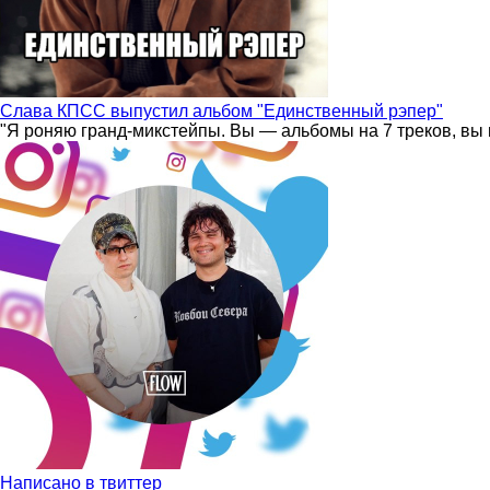
Слава КПСС выпустил альбом "Единственный рэпер"
"Я роняю гранд-микстейпы. Вы — альбомы на 7 треков, вы 
Написано в твиттер