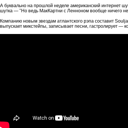
А буквально на прошлой неделе американский интернет шут
шутка — "Но ведь МакКартни с Ленноном вообще ничего не
Компанию новым звездам атлантского рэпа составит Soulja 
выпускает микстейпы, записывает песни, гастролирует — ко