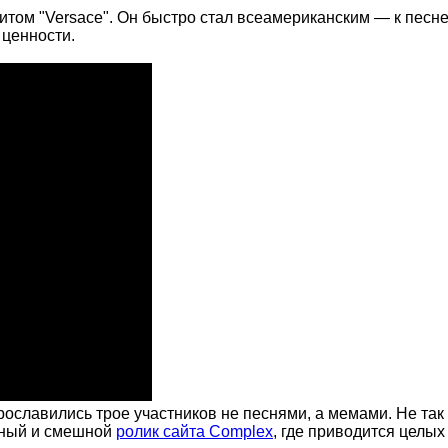
итом "Versace". Он быстро стал всеамериканским — к песне
е ценности.
 прославились трое участников не песнями, а мемами. Не т
рдный и смешной
ролик сайта Complex
, где приводится целых