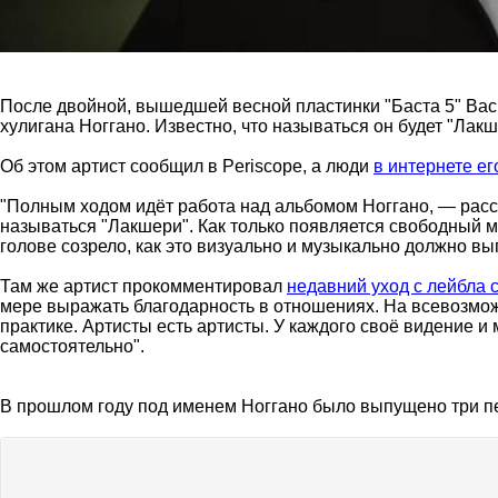
После двойной, вышедшей весной пластинки "Баста 5" Васи
хулигана Ноггано. Известно, что называться он будет "Лакш
Об этом артист сообщил в Periscope, а люди
в интернете е
"Полным ходом идёт работа над альбомом Ноггано, — расск
называться "Лакшери". Как только появляется свободный мо
голове созрело, как это визуально и музыкально должно вы
Там же артист прокомментировал
недавний уход с лейбла 
мере выражать благодарность в отношениях. На всевозможн
практике. Артисты есть артисты. У каждого своё видение и
самостоятельно".
В прошлом году под именем Ноггано было выпущено три п