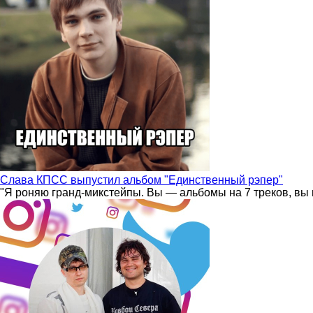
Слава КПСС выпустил альбом "Единственный рэпер"
"Я роняю гранд-микстейпы. Вы — альбомы на 7 треков, вы 