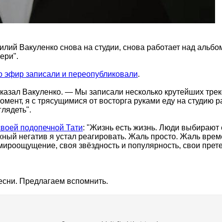
лий Вакуленко снова на студии, снова работает над альбо
ери".
го эфир записали и переопубликовали
.
азал Вакуленко. — Мы записали несколько крутейших треко
мент, я с трясущимися от восторга руками еду на студию р
глядеть".
своей подопечной Тати
: "Жизнь есть жизнь. Люди выбирают 
ый негатив я устал реагировать. Жаль просто. Жаль времен
 мироощущение, своя звёздность и популярность, свои прет
есни. Предлагаем вспомнить.