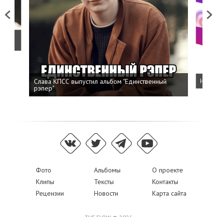
Previous
Next
о
Слава КПСС выпустил альбом "Единственный
Напис
рэпер"
Фото
Альбомы
О проекте
Клипы
Тексты
Контакты
Рецензии
Новости
Карта сайта