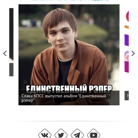
Previous
Next
о
Слава КПСС выпустил альбом "Единственный
Напис
рэпер"