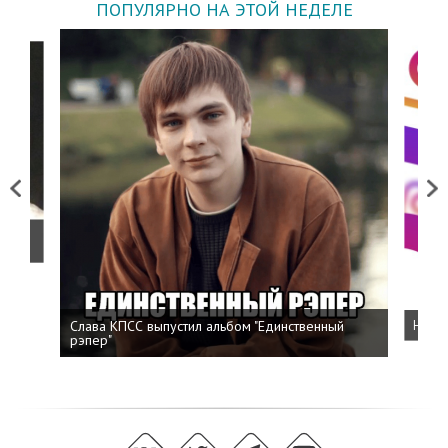
ПОПУЛЯРНО НА ЭТОЙ НЕДЕЛЕ
Previous
Next
о
Слава КПСС выпустил альбом "Единственный
Напис
рэпер"