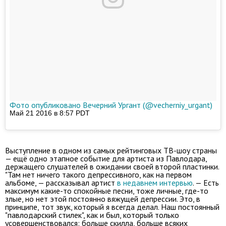
Фото опубликовано Вечерний Ургант (@vecherniy_urgant)
Май 21 2016 в 8:57 PDT
Выступление в одном из самых рейтинговых ТВ-шоу страны
— ещё одно этапное событие для артиста из Павлодара,
держащего слушателей в ожидании своей второй пластинки.
"Там нет ничего такого депрессивного, как на первом
альбоме, — рассказывал артист
в недавнем интервью
. — Есть
максимум какие-то спокойные песни, тоже личные, где-то
злые, но нет этой постоянно вяжущей депрессии.
Это
, в
принципе
,
тот звук, который я всегда делал. Наш постоянный
"павлодарский стилек", как и был, который только
усовершенствовался: больше скилла, больше всяких