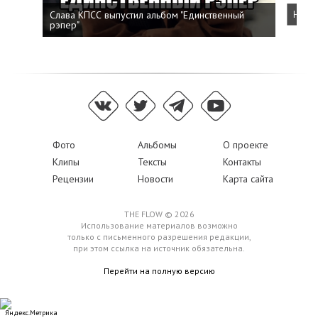
Слава КПСС выпустил альбом "Единственный
Напис
рэпер"
Фото
Альбомы
О проекте
Клипы
Тексты
Контакты
Рецензии
Новости
Карта сайта
THE FLOW © 2026
Использование материалов возможно
только с письменного разрешения редакции,
при этом ссылка на источник обязательна.
Перейти на полную версию