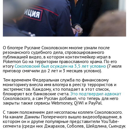
О блогере Руслане Соколовском многие узнали после
резонансного судебного дела, спровоцированного
публикацией видео, в котором контентмейкер играл в
Pokemon Go на территории православного храма. По его
итогу
Соколовский был осужден на 3,5 лет условно
(7 июля
приговор смягчили до 2 лет и 3 месяцев условно).
Тем временем Федеральная служба по финансовому
мониторингу внесла имя влогера в реестр террористов и
экстремистов. Каждому, кто попадает в этот список,
блокируют все банковские счета.
Это подтвердил адвокат
Соколовского, а сам Руслан добавил, что теперь для него
закрыты также сервисы Webmoney, QIWI и PayPal.
С таким положением дел несогласны коллеги Соколовского.
На канале Данилы Поперечного вышло видеообращение, в
котором он и другие популярные представители YouTube-
сегмента (среди них Джарахов, Соболев, Шейдлина, Сыендук