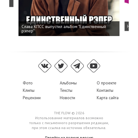
Слава КПСС выпустил альбом "Единственный
Напис
рэпер"
Фото
Альбомы
О проекте
Клипы
Тексты
Контакты
Рецензии
Новости
Карта сайта
THE FLOW © 2026
Использование материалов возможно
только с письменного разрешения редакции,
при этом ссылка на источник обязательна.
Перейти на полную версию