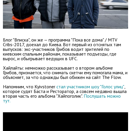
Блог "Вписка", он же — программа "Пока все дома" / MTV
Cribs-2017, доехал до Киева. Вот первый из отснятых там
выпусков: экс-участников Грибов водит зрителей по
киевским спальным районам, показывает подъезды, где
вырос, и обыгрывает ведущих в UFC.
Хайлайты: немножко рассказывает о втором альбоме
Грибов, признается, что снимать скетчи ему помогала мама, и
объясняет, за что однажды был обижен на сайт The Flow.
Напомним, что Kyivstoner
стал участником шоу "Голос улиц"
,
которое судят Баста и Ресторатор, а совсем недавно вышла
вторая часть его альбома "Хайпоголик".
Послушать можно
тут.