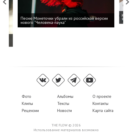
Previous
Next
Kizar
Песню Монеточки убрали из российской версии
Колоб
нового “Человека-паука”
й
Фото
Альбомы
О проекте
Клипы
Тексты
Контакты
Рецензии
Новости
Карта сайта
THE FLOW © 2026
Использование материалов возможно