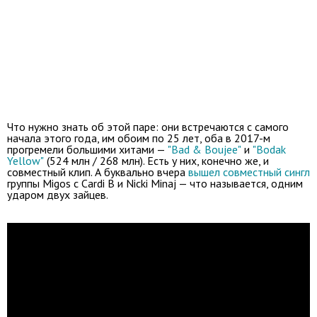
Что нужно знать об этой паре: они встречаются с самого
начала этого года, им обоим по 25 лет, оба в 2017-м
прогремели большими хитами —
"Bad & Boujee"
и
"Bodak
Yellow"
(524 млн / 268 млн). Есть у них, конечно же, и
совместный клип. А буквально вчера
вышел совместный сингл
группы Migos с Cardi B и Nicki Minaj — что называется, одним
ударом двух зайцев.