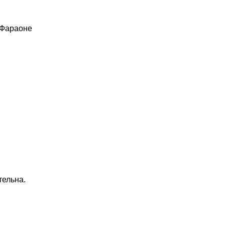
 Фараоне
тельна.