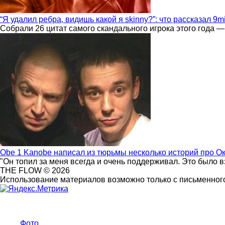
“Я удалил ребра, видишь какой я skinny?”: что рассказал 9m
Собрали 26 цитат самого скандального игрока этого года —
Obe 1 Kanobe написал из тюрьмы несколько историй про О
"Он топил за меня всегда и очень поддерживал. Это было 
THE FLOW © 2026
Использование материалов возможно только с письменного
Фото