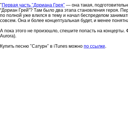
"
Первая часть "Дориана Грея"
— она такая, подготовитель
“Дориан Грей”? Там было два этапа становления героя. Пер
по полной уже влился в тему и начал беспределом занимат
совсем. Она и более концептуальная будет, и менее понятн
А пока этого не произошло, спешите попасть на концерты. 
Aurora).
Купить песню "Сатурн" в iTunes можно
по ссылке
.