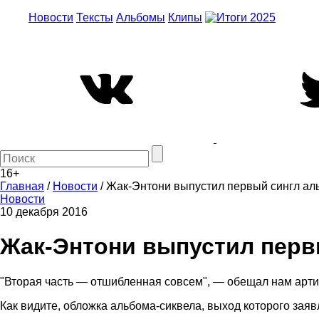
Новости
Тексты
Альбомы
Клипы
16+
Главная
/
Новости
/
Жак-Энтони выпустил первый сингл аль
Новости
10 декабря 2016
Жак-Энтони выпустил первы
"Вторая часть — отшибленная совсем", — обещал нам артис
Как видите, обложка альбома-сиквела, выход которого зая