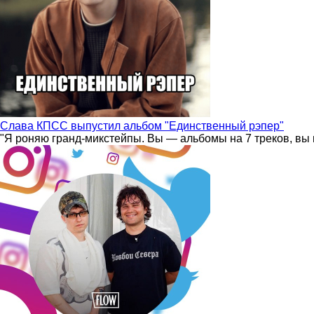
Слава КПСС выпустил альбом "Единственный рэпер"
"Я роняю гранд-микстейпы. Вы — альбомы на 7 треков, вы 