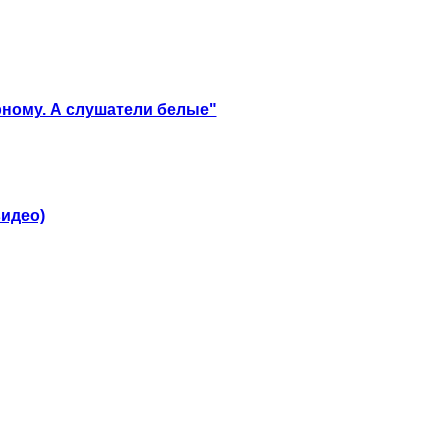
рному. А слушатели белые"
видео)