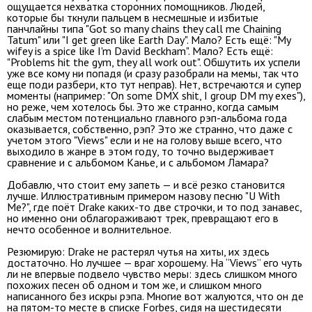
ощущается нехватка сторонних помощников. Людей,
которые бы ткнули пальцем в несмешные и избитые
панчлайны типа "Got so many chains they call me Chaining
Tatum" или "I get green like Earth Day". Мало? Есть ещё: "My
wifey is a spice like I'm David Beckham". Мало? Есть ещё:
"Problems hit the gym, they all work out". Обшутить их успели
уже все кому ни попадя (и сразу разобрали на мемы, так что
еще поди разбери, кто тут неправ). Нет, встречаются и супер
моменты (например: "On some DMX shit, I group DM my exes"),
но реже, чем хотелось бы. Это же странно, когда самым
слабым местом потенциально главного рэп-альбома года
оказывается, собственно, рэп? Это же странно, что даже с
учетом этого "Views" если и не на голову выше всего, что
выходило в жанре в этом году, то точно выдерживает
сравнение и с альбомом Канье, и с альбомом Ламара?
Добавлю, что стоит ему запеть — и всё резко становится
лучше. Иллюстративным примером назову песню "U With
Me?", где поёт Drake каких-то две строчки, и то под занавес,
но именно они облагораживают трек, превращают его в
нечто особенное и волнительное.
Резюмирую: Drake не растерял чутья на хиты, их здесь
достаточно. Но лучшее — враг хорошему. На “Views” его чуть
ли не впервые подвело чувство меры: здесь слишком много
похожих песен об одном и том же, и слишком много
написанного без искры рэпа. Многие вот жалуются, что он де
на пятом-то месте в списке Forbes, сидя на шестидесяти