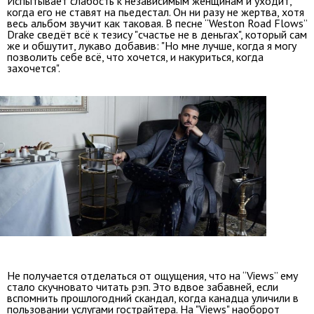
Испытывает слабость к независимым женщинам и уходит,
когда его не ставят на пьедестал. Он ни разу не жертва, хотя
весь альбом звучит как таковая. В песне “Weston Road Flows”
Drake сведёт всё к тезису "счастье не в деньгах", который сам
же и обшутит, лукаво добавив: "Но мне лучше, когда я могу
позволить себе всё, что хочется, и накуриться, когда
захочется".
Не получается отделаться от ощущения, что на “Views” ему
стало скучновато читать рэп. Это вдвое забавней, если
вспомнить прошлогодний скандал, когда канадца уличили в
пользовании услугами гострайтера. На "Views" наоборот