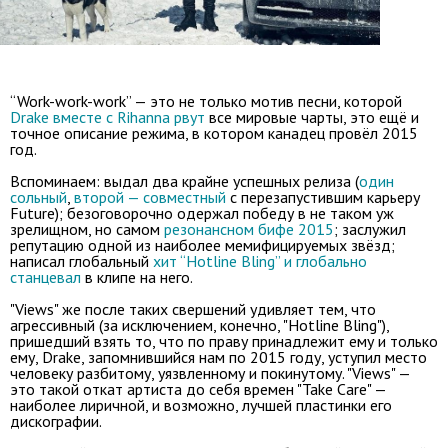
“Work-work-work” — это не только мотив песни, которой
Drake вместе с Rihanna рвут
все мировые чарты, это ещё и
точное описание режима, в котором канадец провёл 2015
год.
Вспоминаем: выдал два крайне успешных релиза (
один
сольный
,
второй — совместный
с перезапустившим карьеру
Future); безоговорочно одержал победу в не таком уж
зрелищном, но самом
резонансном бифе 2015
; заслужил
репутацию одной из наиболее мемифицируемых звёзд;
написал глобальный
хит “Hotline Bling” и глобально
станцевал
в клипе на него.
"Views" же после таких свершений удивляет тем, что
агрессивный (за исключением, конечно, "Hotline Bling"),
пришедший взять то, что по праву принадлежит ему и только
ему, Drake, запомнившийся нам по 2015 году, уступил место
человеку разбитому, уязвленному и покинутому. "Views" —
это такой откат артиста до себя времен "Take Care" —
наиболее лиричной, и возможно, лучшей пластинки его
дискографии.