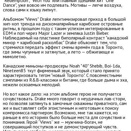
"Redemption", "With You" или главный здешний хит "One
Dance", уже вовсю им подпевать. Мотивы — легче воздуха,
слова сами к языку липнут.
Альбомом "Views" Drake легитимизировал приход в большой
хип-хоп тренда на дискомалярийные карибские островные
ритмы, в прошлом году с таким успехом интегрированные в
EDM и поп через Major Lazer и земляка Justin Bieber.
Наблюдаемый на пластинке биполярный контраст "канадский
минор + карибский расколбас" Drake объясняет тем, что
стремился передать эффект смены времён года в Торонто,
где зимы чугунные и затянутые, а лето — обжигающе и
мимолетно.
Канадские миньоны-продюсеры Noah "40" Shebib, Boi-1da,
Nineteen85 ткут фирменный звук, который стало принято
характеризовать тегом "новый Торонто". C повсеместными
сэмплами из R&B-классики и битами, где больше дыма и эха,
нежели осязаемых мелодий.
Но вот какое дело: на этом альбоме герою не получается
сочувствовать. Drake много говорит о неудачных лав-стори,
но позволяя заглянуть в замочные скважины приватного, сам
же и выставляет себя эгоистичным и неготовым к поиску
компромисса партнером. Возможно, мне так кажется, но
раньше в его историях было больше места для сочувствия и
понимания. Герой “Views” же — мужчина-богач, не
совершающий поступков и не демонстрирующий чувств.