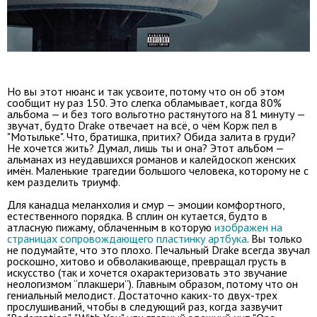
Но вы этот нюанс и так усвоите, потому что он об этом
сообщит ну раз 150. Это слегка обламывает, когда 80%
альбома — и без того вольготно растянутого на 81 минуту —
звучат, будто Drake отвечает на всё, о чём Корж пел в
"Мотыльке". Что, братишка, притих? Обида залита в груди?
Не хочется жить? Думал, лишь ты и она? Этот альбом —
альманах из неудавшихся романов и калейдоскоп женских
имён. Маленькие трагедии большого человека, которому не с
кем разделить триумф.
Для канадца меланхолия и смур — эмоции комфортного,
естественного порядка. В сплин он кутается, будто в
атласную пижаму, облаченным в которую
изображен на
страницах сопровождающего пластинку артбука
. Вы только
не подумайте, что это плохо. Печальный Drake всегда звучал
роскошно, хитово и обволакивающе, превращал грусть в
искусство (так и хочется охарактеризовать это звучание
неологизмом “плакшери”). Главным образом, потому что он
гениальный мелодист. Достаточно каких-то двух-трех
прослушиваний, чтобы в следующий раз, когда зазвучит