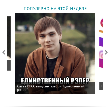
ПОПУЛЯРНО НА ЭТОЙ НЕДЕЛЕ
Previous
Next
о
Слава КПСС выпустил альбом "Единственный
Напис
рэпер"