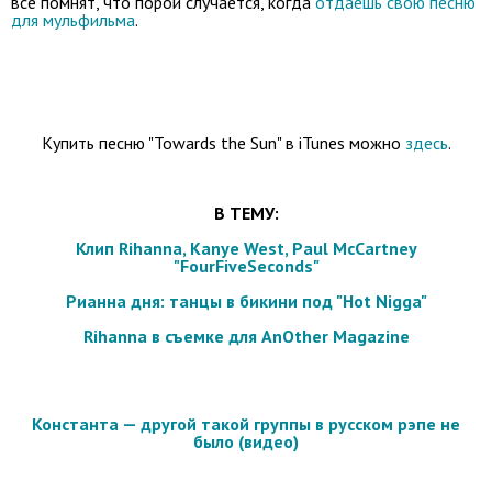
все помнят, что порой случается, когда
отдаешь свою песню
для мульфильма
.
Купить песню "Towards the Sun" в iTunes можно
здесь
.
В ТЕМУ:
Клип Rihanna, Kanye West, Paul McCartney
"FourFiveSeconds"
Рианна дня: танцы в бикини под "Hot Nigga"
Rihanna в съемке для AnOther Magazine
Константа — другой такой группы в русском рэпе не
было (видео)